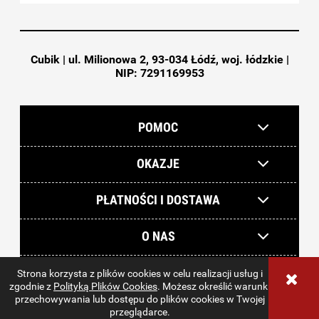
Cubik | ul. Milionowa 2, 93-034 Łódź, woj. łódzkie |
NIP: 7291169953
POMOC
OKAZJE
PŁATNOŚCI I DOSTAWA
O NAS
Strona korzysta z plików cookies w celu realizacji usług i
sklep internetowy Shoper.pl
zgodnie z
Polityką Plików Cookies
. Możesz określić warunki
przechowywania lub dostępu do plików cookies w Twojej
przeglądarce.
pokaż pełną wersję strony