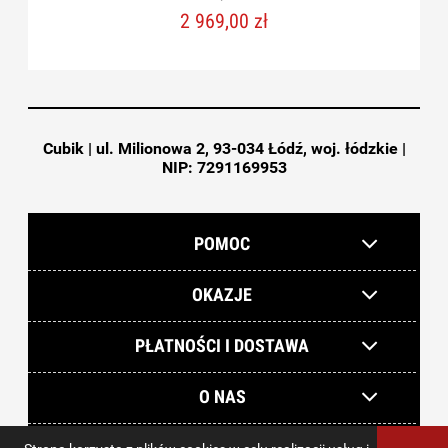
2 969,00 zł
Cubik | ul. Milionowa 2, 93-034 Łódź, woj. łódzkie |
NIP: 7291169953
POMOC
OKAZJE
PŁATNOŚCI I DOSTAWA
O NAS