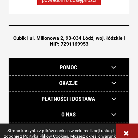
Cubik | ul. Milionowa 2, 93-034 Łódź, woj. łódzkie |
NIP: 7291169953
POMOC
OKAZJE
PŁATNOŚCI I DOSTAWA
O NAS
Strona korzysta z plików cookies w celu realizacji usług i
sklep internetowy Shoper.pl
zgodnie z
Polityką Plików Cookies
. Możesz określić warunki