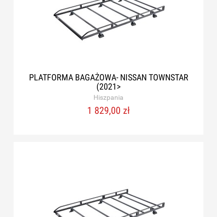
PLATFORMA BAGAŻOWA- NISSAN TOWNSTAR
(2021>
Hiszpania
1 829,00 zł