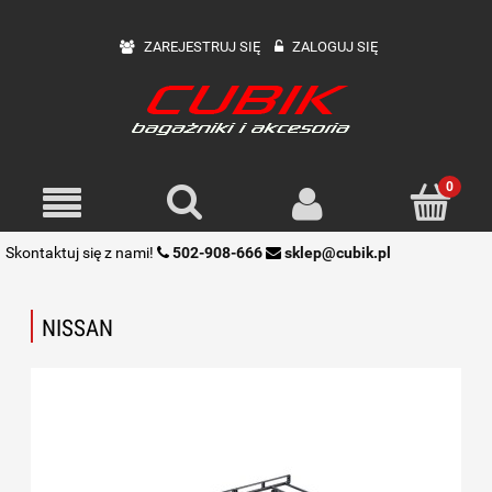
ZAREJESTRUJ SIĘ
ZALOGUJ SIĘ
Skontaktuj się z nami!
502-908-666
sklep@cubik.pl
NISSAN