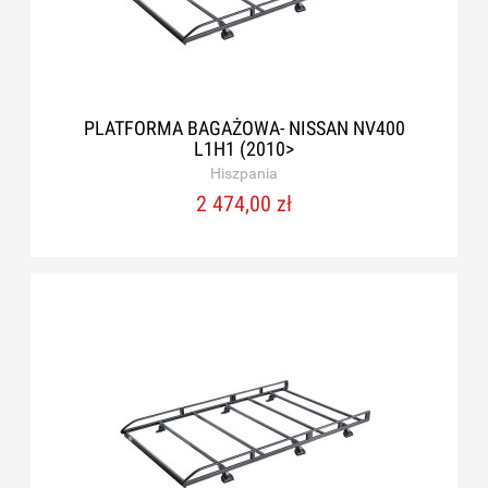
PLATFORMA BAGAŻOWA- NISSAN NV400
L1H1 (2010>
Hiszpania
2 474,00 zł