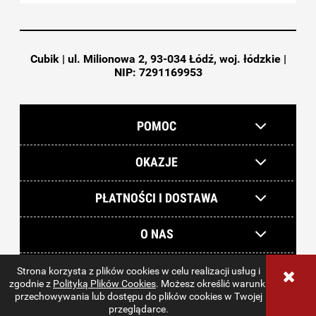
Cubik | ul. Milionowa 2, 93-034 Łódź, woj. łódzkie |
NIP: 7291169953
POMOC
OKAZJE
PŁATNOŚCI I DOSTAWA
O NAS
Strona korzysta z plików cookies w celu realizacji usług i
sklep internetowy Shoper.pl
zgodnie z
Polityką Plików Cookies
. Możesz określić warunki
przechowywania lub dostępu do plików cookies w Twojej
przeglądarce.
pokaż pełną wersję strony