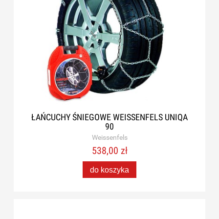
ŁAŃCUCHY ŚNIEGOWE WEISSENFELS UNIQA
90
Weissenfels
538,00 zł
do koszyka