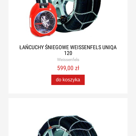
ŁAŃCUCHY ŚNIEGOWE WEISSENFELS UNIQA
120
Weissenfels
599,00 zł
do koszyka