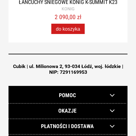
ŁAŃCUCHY ŚNIEGOWE KONIG K-SUMMIT K23
KONIG
2 090,00 zł
do koszyka
Cubik | ul. Milionowa 2, 93-034 Łódź, woj. łódzkie |
NIP: 7291169953
POMOC
OKAZJE
PŁATNOŚCI I DOSTAWA