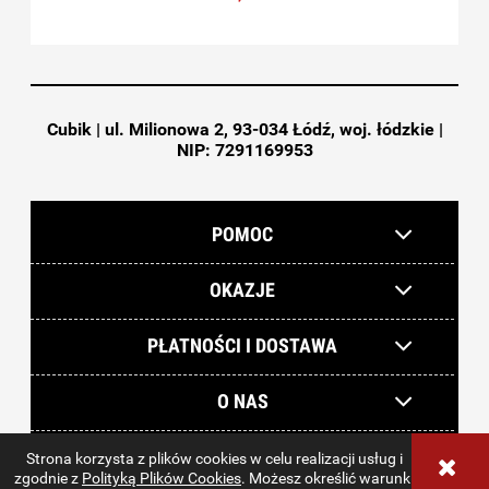
Cubik | ul. Milionowa 2, 93-034 Łódź, woj. łódzkie |
NIP: 7291169953
POMOC
OKAZJE
PŁATNOŚCI I DOSTAWA
O NAS
Strona korzysta z plików cookies w celu realizacji usług i
sklep internetowy Shoper.pl
zgodnie z
Polityką Plików Cookies
. Możesz określić warunki