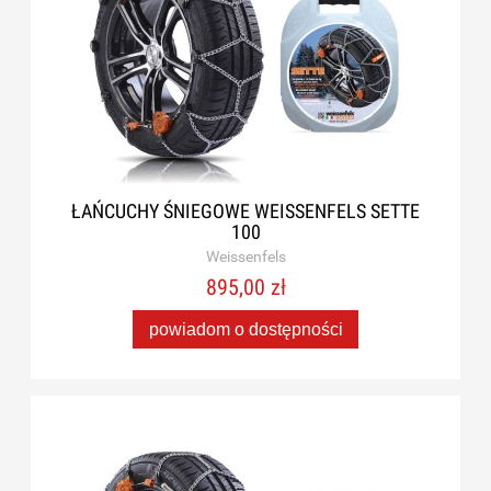
ŁAŃCUCHY ŚNIEGOWE WEISSENFELS SETTE
100
Weissenfels
895,00 zł
powiadom o dostępności