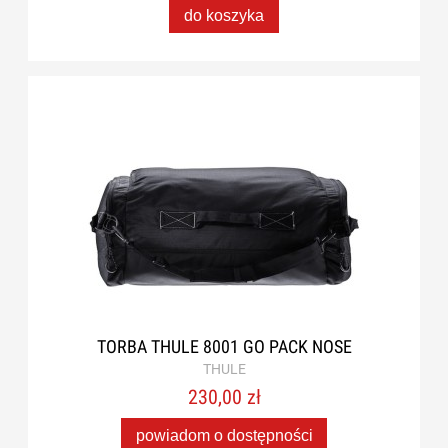
do koszyka
TORBA THULE 8001 GO PACK NOSE
THULE
230,00 zł
powiadom o dostępności