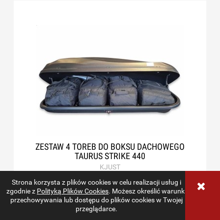
ZESTAW 4 TOREB DO BOKSU DACHOWEGO
TAURUS STRIKE 440
KJUST
759,00 zł
Strona korzysta z plików cookies w celu realizacji usług i
zgodnie z
Polityką Plików Cookies
. Możesz określić warunki
do koszyka
przechowywania lub dostępu do plików cookies w Twojej
przeglądarce.