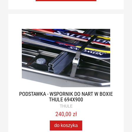
PODSTAWKA - WSPORNIK DO NART W BOXIE
THULE 694X900
THULE
240,00 zł
do koszyka