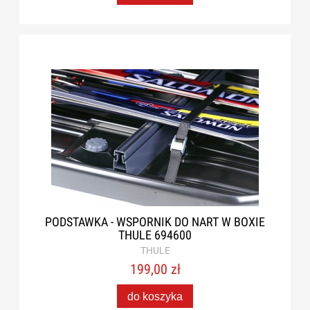
PODSTAWKA - WSPORNIK DO NART W BOXIE
THULE 694600
THULE
199,00 zł
do koszyka