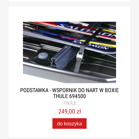
PODSTAWKA - WSPORNIK DO NART W BOXIE
THULE 694500
THULE
249,00 zł
do koszyka