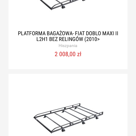
PLATFORMA BAGAŻOWA- FIAT DOBLO MAXI II
L2H1 BEZ RELINGÓW (2010>
Hiszpania
2 008,00 zł