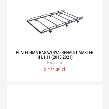
PLATFORMA BAGAŻOWA- RENAULT MASTER
III L1H1 (2010-2021)
Hiszpania
2 474,00 zł