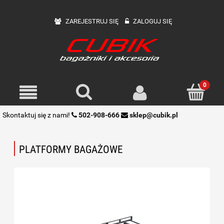
ZAREJESTRUJ SIĘ
ZALOGUJ SIĘ
Skontaktuj się z nami!
502-908-666
sklep@cubik.pl
PLATFORMY BAGAŻOWE