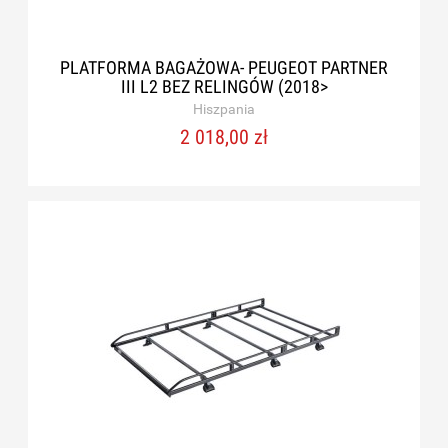
PLATFORMA BAGAŻOWA- PEUGEOT PARTNER
III L2 BEZ RELINGÓW (2018>
Hiszpania
2 018,00 zł