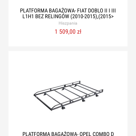
PLATFORMA BAGAŻOWA- FIAT DOBLO II I III
L1H1 BEZ RELINGÓW (2010-2015),(2015>
Hiszpania
1 509,00 zł
PLATFORMA BAGAŻOWA- OPEL COMBO D