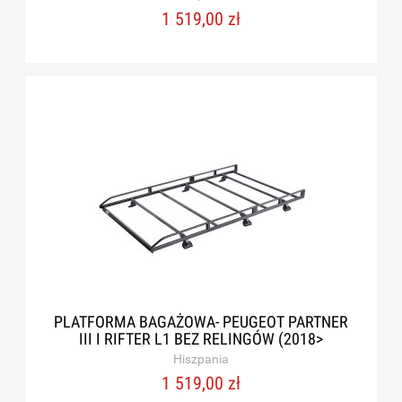
1 519,00 zł
PLATFORMA BAGAŻOWA- PEUGEOT PARTNER
III I RIFTER L1 BEZ RELINGÓW (2018>
Hiszpania
1 519,00 zł