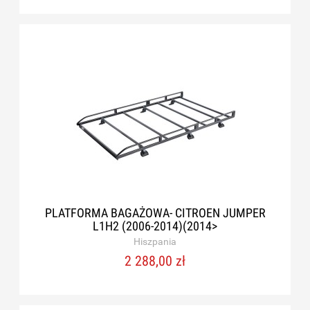
PLATFORMA BAGAŻOWA- CITROEN JUMPER
L1H2 (2006-2014)(2014>
Hiszpania
2 288,00 zł