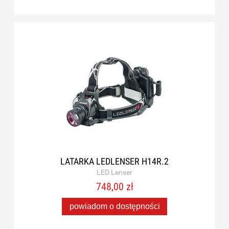
LATARKA LEDLENSER H14R.2
LED Lenser
748,00 zł
powiadom o dostępności