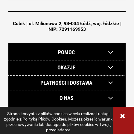
Cubik | ul. Milionowa 2, 93-034 Łódź, woj. łódzkie |
NIP: 7291169953
POMOC
OKAZJE
PŁATNOŚCI I DOSTAWA
O NAS
Strona korzysta z plików cookies w celu realizacji usług i
sklep internetowy Shoper.pl
zgodnie z
Polityką Plików Cookies
. Możesz określić warunki
przechowywania lub dostępu do plików cookies w Twojej
przeglądarce.
pokaż pełną wersję strony