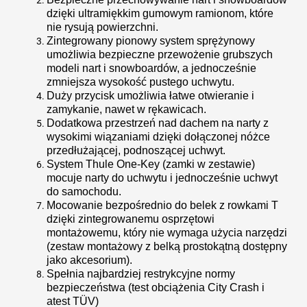
dzięki ultramiękkim gumowym ramionom, które
nie rysują powierzchni.
Zintegrowany pionowy system sprężynowy
umożliwia bezpieczne przewożenie grubszych
modeli nart i snowboardów, a jednocześnie
zmniejsza wysokość pustego uchwytu.
Duży przycisk umożliwia łatwe otwieranie i
zamykanie, nawet w rękawicach.
Dodatkowa przestrzeń nad dachem na narty z
wysokimi wiązaniami dzięki dołączonej nóżce
przedłużającej, podnoszącej uchwyt.
System Thule One-Key (zamki w zestawie)
mocuje narty do uchwytu i jednocześnie uchwyt
do samochodu.
Mocowanie bezpośrednio do belek z rowkami T
dzięki zintegrowanemu osprzętowi
montażowemu, który nie wymaga użycia narzędzi
(zestaw montażowy z belką prostokątną dostępny
jako akcesorium).
Spełnia najbardziej restrykcyjne normy
bezpieczeństwa (test obciążenia City Crash i
atest TÜV)