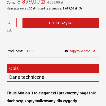
3 399,00 zł
Cena:
4 099,00 zł
Najniższa cena z 30 dni przed tą promocją:
3 699,00 zł
Jeżeli produkt j
dni, wyświetlana
do koszyka
momentu, kiedy p
sprzedaży.
szt.
Producent:
THULE
zapytaj o produkt
Opis
Dane techniczne
Thule Motion 3 to elegancki i praktyczny bagażnik
dachowy, zoptymalizowany dla wygody