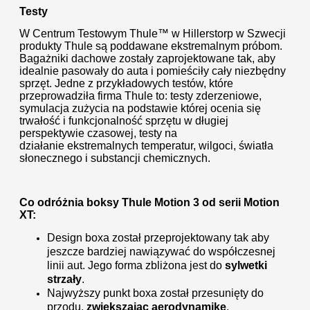
Testy
W Centrum Testowym Thule™ w Hillerstorp w Szwecji
produkty Thule są poddawane ekstremalnym próbom.
Bagażniki dachowe zostały zaprojektowane tak, aby
idealnie pasowały do auta i pomieściły cały niezbędny
sprzęt. Jedne z przykładowych testów, które
przeprowadziła firma Thule to: testy zderzeniowe,
symulacja zużycia na podstawie której ocenia się
trwałość i funkcjonalność sprzętu w długiej
perspektywie czasowej, testy na
działanie ekstremalnych temperatur, wilgoci, światła
słonecznego i substancji chemicznych.
Co odróżnia boksy Thule Motion 3 od serii Motion
XT:
Design boxa został przeprojektowany tak aby
jeszcze bardziej nawiązywać do współczesnej
linii aut. Jego forma zbliżona jest do
sylwetki
strzały
.
Najwyższy punkt boxa został przesunięty do
przodu,
zwiększając aerodynamikę
.