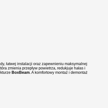
y, łatwej instalacji oraz zapewnieniu maksymalnej
która zmienia przepływ powietrza, redukjuje hałas i
ukturze
BoxBeam
. A komfortowy montaż i demontaż