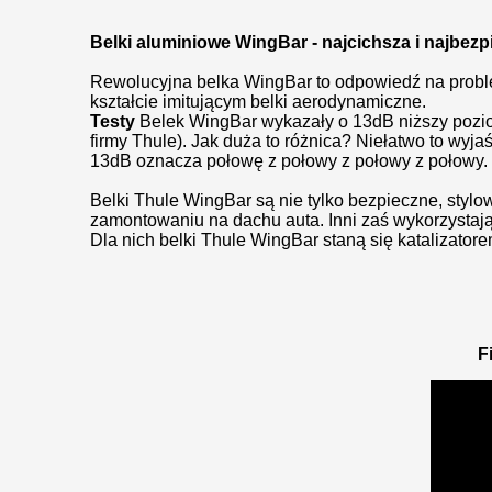
Belki aluminiowe
WingBar -
najcichsza i najbez
Rewolucyjna belka WingBar to odpowiedź na problem
kształcie imitującym belki aerodynamiczne.
Testy
Belek WingBar wykazały o 13dB niższy pozio
firmy Thule). Jak duża to różnica? Niełatwo to wyj
13dB oznacza połowę z połowy z połowy z połowy.
Belki Thule WingBar są nie tylko bezpieczne, stylo
zamontowaniu na dachu auta. Inni zaś wykorzystają 
Dla nich belki Thule WingBar staną się katalizator
F