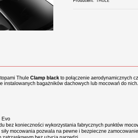
Producent:
THULE
stopami Thule
Clamp black
to połączenie aerodynamicznych c
ie instalowanych bagażników dachowych lub mocowań do nich
e Evo
du bez konieczności wykorzystania fabrycznych punktów moco
m siły mocowania pozwala na pewne i bezpieczne zamocowanie
m zatrzaskowym bez użycia narzędzi.