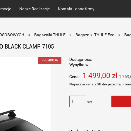
omocje
Nasze Realizacje
Kontakt i dane firmy
»
»
»
ut OSOBOWYCH
Bagażniki THULE
Bagażniki THULE Evo
Bag
O BLACK CLAMP 7105
Dostępność:
PROMOCJA
Wysyłka w:
1 499,00 zł
Cena:
1 769,
Najniższa cena z 30 dni przed tą prom
Jeżeli produkt jest sprzedawa
szt.
dni, wyświetlana jest najniż
momentu, kiedy produkt poja
sprzedaży.