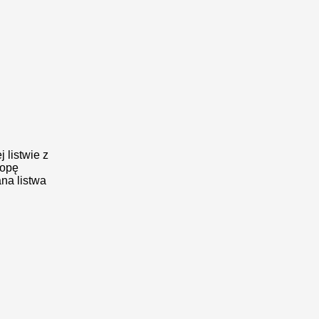
 listwie z
topę
na listwa