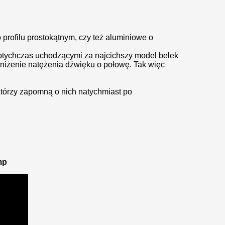
rofilu prostokątnym, czy też aluminiowe o
otychczas uchodzącymi za najcichszy model belek
obniżenie natężenia dźwięku o połowę. Tak więc
ektórzy zapomną o nich natychmiast po
mp