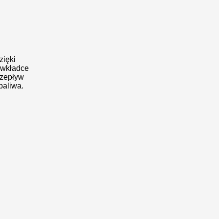
zięki
j wkładce
rzepływ
paliwa.