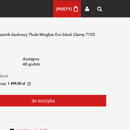
(PUSTY)
ażnik dachowy Thule Wingbar Evo black Clamp 7105
dostępny
48 godzin
00 zł
ocją:
1 499,00 zł
ny krócej niż 30
do koszyka
sza cena od
wił się w