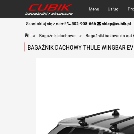
Menu
Usługi
Pr
Skontaktuj się z nami!
502-908-666
sklep@cubik.pl
»
»
Bagażniki dachowe
Bagażniki bazowe do a
BAGAŻNIK DACHOWY THULE WINGBAR EV