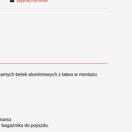
zapytaj o produkt
zarnych belek aluminiowych z łatwa w montażu
.
wania
 bagażnika do pojazdu.