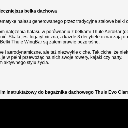
pieczniejsza belka dachowa
atykę hałasu generowanego przez tradycyjne stalowe belki o p
m natężenia hałasu w porównaniu z belkami Thule AeroBar (d
aśnić. Skala jest logarytmiczna, a każde 3 decybele oznaczają 
 Belki Thule WingBar są zatem prawie bezgłośne.
we i aerodynamiczne, ale też niezwykle ciche. Tak ciche, że ni
je w pełni przewożąc na nich swoje rowery, kajaki czy narty.
em aktywnego stylu życia.
ilm instruktażowy do bagażnika dachowego Thule Evo Cla