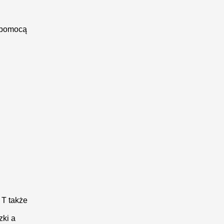
 pomocą
T także
zki a