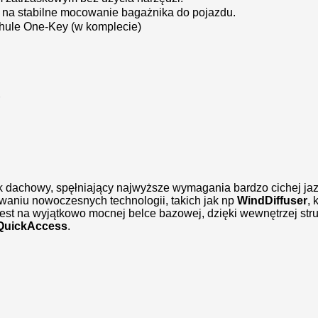
na stabilne mocowanie bagażnika do pojazdu.
ule One-Key (w komplecie)
dachowy, spęłniający najwyższe wymagania bardzo cichej jazd
owaniu nowoczesnych technologii, takich jak np
WindDiffuser
, 
jest na wyjątkowo mocnej belce bazowej, dzięki wewnętrzej str
QuickAccess
.